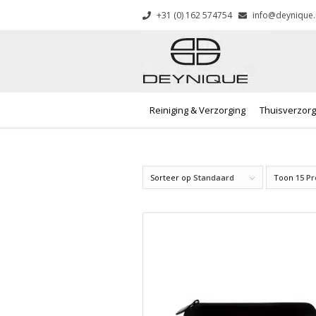
+31 (0) 162 574754
info@deynique.
Reiniging & Verzorging
Thuisverzorg
Sorteer op
Standaard
Toon
15 P