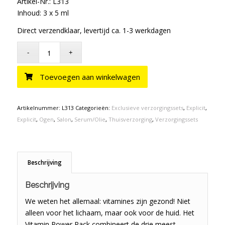
Artikel-Nr.: L313
Inhoud: 3 x 5 ml
Direct verzendklaar, levertijd ca. 1-3 werkdagen
Toevoegen aan winkelwagen
Artikelnummer:
L313
Categorieën:
Exclusieve verzorgingssets
,
Explicit
,
Explicit
,
Ogen
,
Salon
,
Serum/Olie
,
Thuisverzorging
,
Verzorgingssets
Beschrijving
Beschrijving
We weten het allemaal: vitamines zijn gezond! Niet
alleen voor het lichaam, maar ook voor de huid. Het
Vitamin Power Pack combineert de drie meest