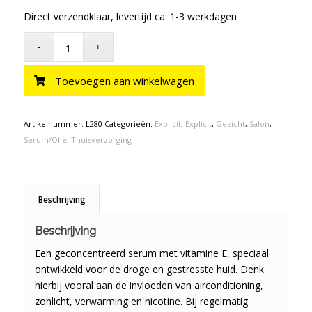
Direct verzendklaar, levertijd ca. 1-3 werkdagen
Toevoegen aan winkelwagen
Artikelnummer:
L280
Categorieën:
Explicit
,
Explicit
,
Gezicht
,
Salon
,
Serum/Olie
,
Thuisverzorging
Beschrijving
Beschrijving
Een geconcentreerd serum met vitamine E, speciaal
ontwikkeld voor de droge en gestresste huid. Denk
hierbij vooral aan de invloeden van airconditioning,
zonlicht, verwarming en nicotine. Bij regelmatig