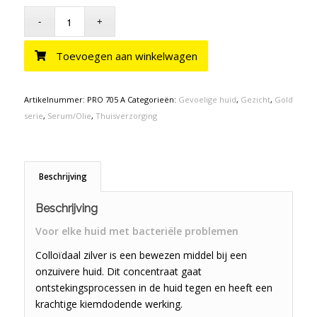
Toevoegen aan winkelwagen
Artikelnummer:
PRO 705 A
Categorieën:
Gevoelige huid
,
Gezicht
,
Gold
serie
,
Serum/Olie
,
Thuisverzorging
Beschrijving
Beschrijving
Voor elke huid met bacteriële problemen
Colloïdaal zilver is een bewezen middel bij een
onzuivere huid. Dit concentraat gaat
ontstekingsprocessen in de huid tegen en heeft een
krachtige kiemdodende werking.