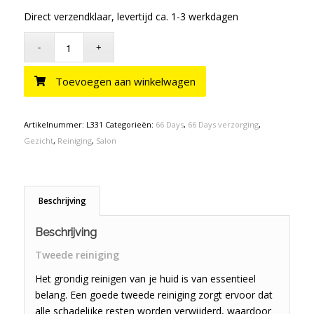
Direct verzendklaar, levertijd ca. 1-3 werkdagen
Toevoegen aan winkelwagen
Artikelnummer:
L331
Categorieën:
66 Days
,
66 Days verzorging
,
Gezicht
,
Reiniging
,
Salon
Beschrijving
Beschrijving
Tweede reiniging
Het grondig reinigen van je huid is van essentieel
belang. Een goede tweede reiniging zorgt ervoor dat
alle schadelijke resten worden verwijderd, waardoor